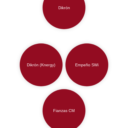
Dikrón
Dikrón (Knergy)
Empeño SWi
Fianzas CM