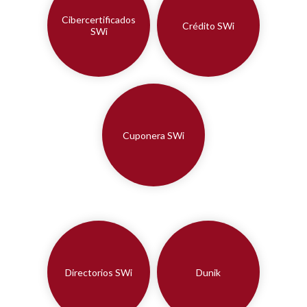
Cibercertificados
Crédito SWi
SWi
Cuponera SWi
Directorios SWi
Dunik