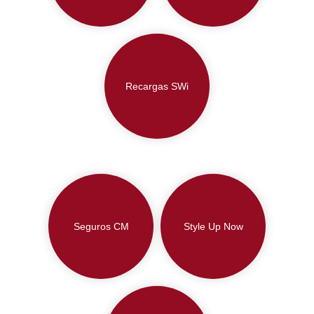
Recargas SWi
Seguros CM
Style Up Now