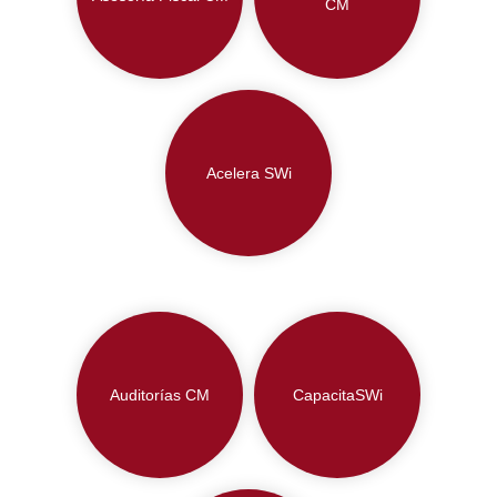
CM
Acelera SWi
Auditorías CM
CapacitaSWi