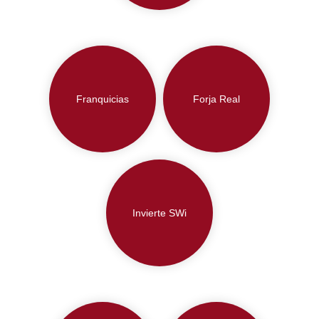
Franquicias
Forja Real
Invierte SWi