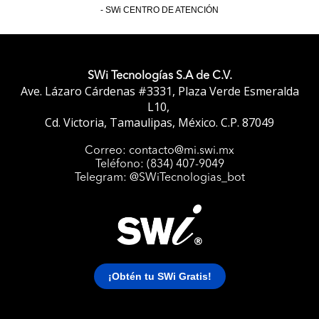
SWi CENTRO DE ATENCIÓN
SWi Tecnologías S.A de C.V.
Ave. Lázaro Cárdenas #3331, Plaza Verde Esmeralda
L10,
Cd. Victoria, Tamaulipas, México. C.P. 87049
Correo: contacto@mi.swi.mx
Teléfono: (834) 407-9049
Telegram: @SWiTecnologias_bot
¡Obtén tu SWi Gratis!