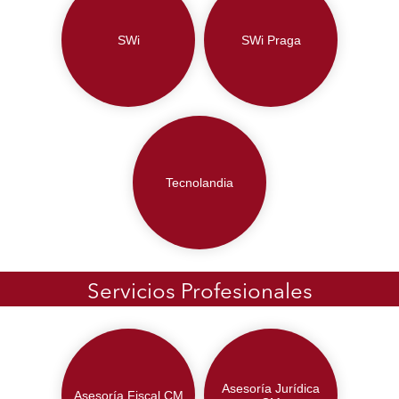
SWi
SWi Praga
Tecnolandia
Servicios Profesionales
Asesoría Jurídica
Asesoría Fiscal CM