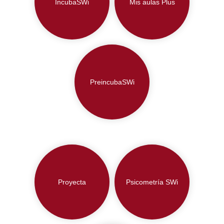
IncubaSWi
Mis aulas Plus
PreincubaSWi
Proyecta
Psicometría SWi