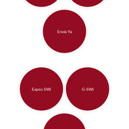
Envía Ya
Expos SWi
G-SWi