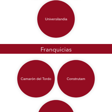
Universilandia
Franquicias
Camarón del Tordo
Construtam